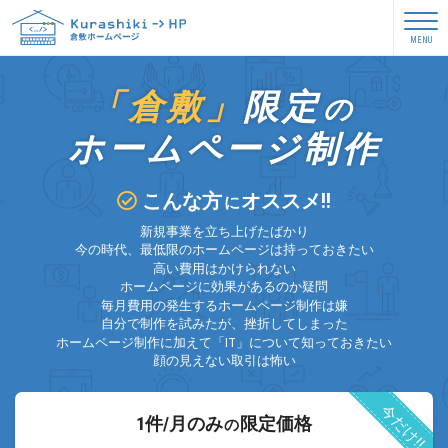
toggle nav
MENU
「倉敷」
限定
の
ホームページ制作
こんな方
オススメ!!
に
新規事業を立ち上げたばかり
今の時代、最低限のホームページは持っておきたい
高い費用はかけられない
ホームページに効果があるのか疑問
毎月費用の発生するホームページ制作は嫌
自分で制作を試みたが、挫折してしまった
ホームページ制作に加えて「IT」について知っておきたい
顔の見えない取引は怖い
今だけ!!
1件/月のみ
限定価格
の